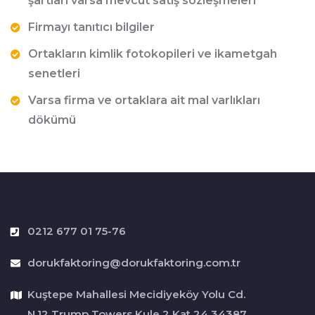
şartları varsa mevcut satış sözleşmeleri
Firmayı tanıtıcı bilgiler
Ortakların kimlik fotokopileri ve ikametgah
senetleri
Varsa firma ve ortaklara ait mal varlıkları
dökümü
0212 677 01 75-76
dorukfaktoring@dorukfaktoring.com.tr
Kuştepe Mahallesi Mecidiyeköy Yolu Cd.
N.12 Trump Towers Kule 2 Kat 24 34387